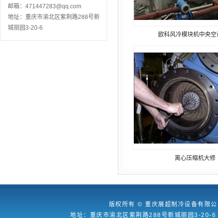
邮箱：471447283@qq.com
地址：重庆市渝北区紫荆路288号新
城丽园3-20-6
欧科风冷模块机中央空调维
离心压缩机大修
版权所有
©
重庆展超制冷设备有限公司 2
地址：重庆市渝北区紫荆路288号新城丽园3-20-