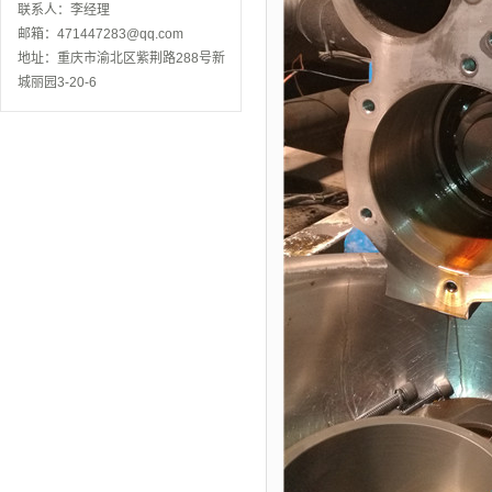
联系人：李经理
邮箱：471447283@qq.com
地址：重庆市渝北区紫荆路288号新
城丽园3-20-6