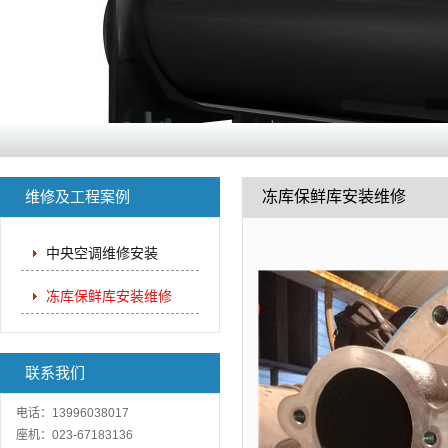
冻库保鲜库安装维修
维修及工程案例
中央空调维修安装
冻库保鲜库安装维修
联系我们
电话：13996038017
座机：023-67183136