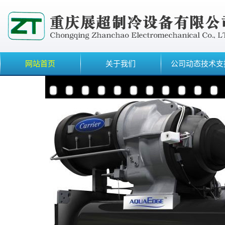
网站首页
关于我们
公司动态技术支